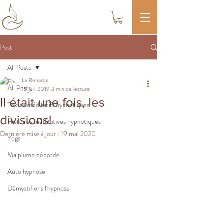
Post
All Posts
La Renarde
All Posts
15 juil. 2019
3 min de lecture
Il était une fois, les
Textes méditatifs hypnotiques
divisions!
Histoires méditatives hypnotiques
Dernière mise à jour :
19 mai 2020
Yoga
Ma plume déborde
Auto hypnose
Démystifions l'hypnose