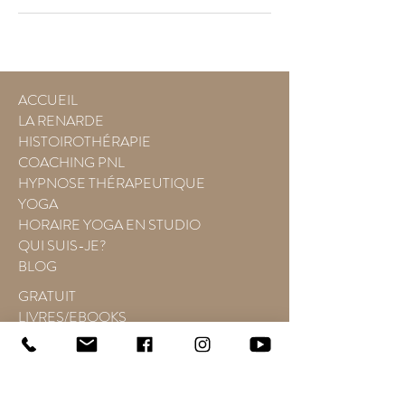
ACCUEIL
LA RENARDE
HISTOIROTHÉRAPIE
COACHING PNL
HYPNOSE THÉRAPEUTIQUE
YOGA
HORAIRE YOGA EN STUDIO
QUI SUIS-JE?
BLOG
GRATUIT
LIVRES/EBOOKS
ÉVÉNEMENTS
TÉMOIGNAGES
CONTACT
PRENDRE RENDEZ-VOUS