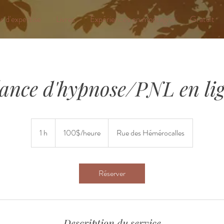
 d'expertise
Livres
Expériences en montagne
Gratuit
ance d'hypnose/PNL en li
100$/heure
1 h
1
100$/heure
Rue des Hémérocalles
Réserver
Description du service