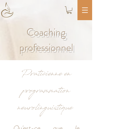
Coaching
professionnel
Praticienne en
programmation
neurolinguistique
Qu'est-ce que le