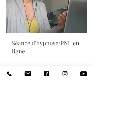
Séance d'hypnose/PNL en
ligne
1 h
100$/heure
100$/heure
Réserver