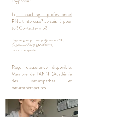
l'hypnose?
Le
coaching professionnel
PNL t'intéresse? Je suis là pour
toi!
Contacte-moi
!
Hypnologue
certifiée,
praticienne PNL
,
La Renarde
professseure de yoga
500 RYT,
histoirothérapeute
Reçu d'assurance disponible.
Membre de l'ANN (Académie
des naturopathes et
naturothérapeutes).