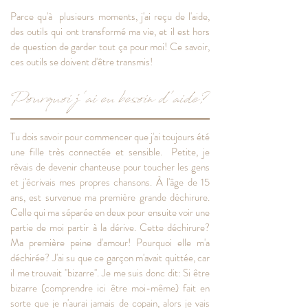
Parce qu'à plusieurs moments, j'ai reçu de l'aide,
des outils qui ont transformé ma vie, et il est hors
de question de garder tout ça pour moi! Ce savoir,
ces outils se doivent d'être transmis!
Pourquoi j'ai eu besoin d'aide?
Tu dois savoir pour commencer que j'ai toujours été
une fille très connectée et sensible. Petite, je
rêvais de devenir chanteuse pour toucher les gens
et j'écrivais mes propres chansons. À l'âge de 15
ans, est survenue ma première grande déchirure.
Celle qui ma séparée en deux pour ensuite voir une
partie de moi partir à la dérive. Cette déchirure?
Ma première peine d'amour! Pourquoi elle m'a
déchirée? J'ai su que ce garçon m'avait quittée, car
il me trouvait ''bizarre''. Je me suis donc dit: Si être
bizarre (comprendre ici être moi-même) fait en
sorte que je n'aurai jamais de copain, alors je vais