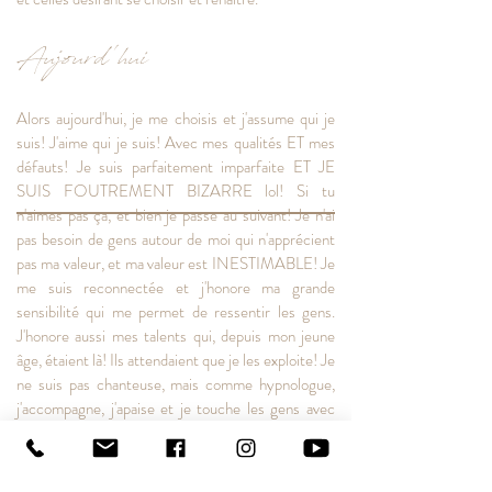
Aujourd'hui
Alors aujourd'hui, je me choisis et j'assume qui je
suis! J'aime qui je suis! Avec mes qualités ET mes
défauts! Je suis parfaitement imparfaite ET JE
SUIS FOUTREMENT BIZARRE lol! Si tu
n'aimes pas ça, et bien je passe au suivant! Je n'ai
pas besoin de gens autour de moi qui n'apprécient
pas ma valeur, et ma valeur est INESTIMABLE! Je
me suis reconnectée et j'honore ma grande
sensibilité qui me permet de ressentir les gens.
J'honore aussi mes talents qui, depuis mon jeune
âge, étaient là! Ils attendaient que je les exploite! Je
ne suis pas chanteuse, mais comme
hypnologue
,
j'accompagne, j'apaise et je touche les gens avec
ma voix. Au lieu d'écrire des chansons, j'écris des
textes, des
histoires
et des
livres
. Et surtout je me
sens alignée avec ma raison d'être que je définis par