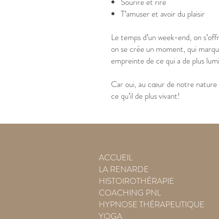
Sourire et rire
T’amuser et avoir du plaisir
Le temps d’un week-end, on s’offr
on se crée un moment, qui marquer
empreinte de ce qui a de plus lum
Car oui, au cœur de notre nature h
ce qu’il de plus vivant!
ACCUEIL
LA RENARDE
HISTOIROTHÉRAPIE
COACHING PNL
HYPNOSE THÉRAPEUTIQUE
YOGA