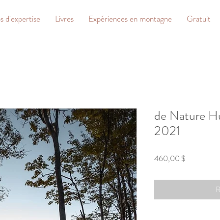
 d'expertise
Livres
Expériences en montagne
Gratuit
de Nature Hu
2021
Prix
460,00 $
R