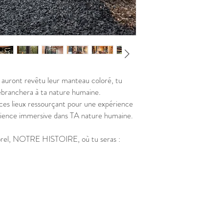
À mode de livraison 
À paiement tu as à n
effectuer ton vireme
clique « continuer »
À voir et passer la
Bravo! Ta réservation e
 auront revêtu leur manteau coloré, tu
rebranchera à ta nature humaine.
 ces lieux ressourçant pour une expérience
rience immersive dans TA nature humaine.
rel, NOTRE HISTOIRE, où tu seras :