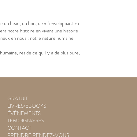
e du beau, du bon, de « l’enveloppant » et
a notre histoire en vivant une histoire
ineux en nous : notre nature humaine.
umaine, réside ce qu’il y a de plus pure,
GRATUIT
LIVRES/EBOOKS
ÉVÉNEMENTS
TÉMOIGNAGES
CONTACT
PRENDRE RENDEZ-VOUS