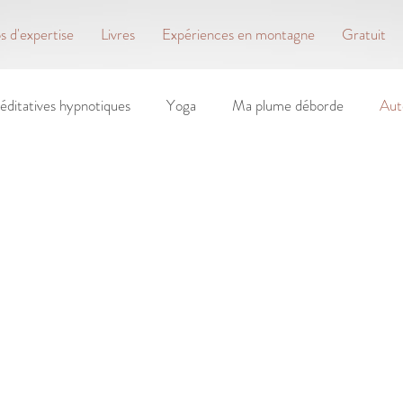
 d'expertise
Livres
Expériences en montagne
Gratuit
éditatives hypnotiques
Yoga
Ma plume déborde
Aut