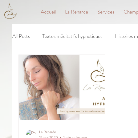
Accueil
La Renarde
Services
Champs
All Posts
Textes méditatifs hypnotiques
Histoires m
La Renarde
19 mai 2020
1 min de lecture