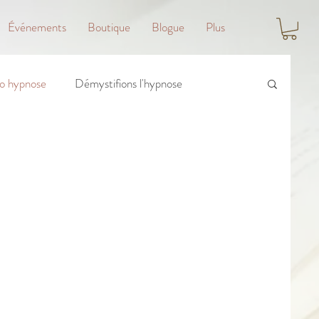
Événements
Boutique
Blogue
Plus
o hypnose
Démystifions l'hypnose