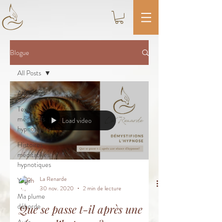
Blogue
All Posts
All Posts
Textes
méditatifs
Load video
hypnotiques
Histoires
méditatives
hypnotiques
La Renarde
Yoga
30 nov. 2020
2 min de lecture
Ma plume
déborde
Que se passe t-il après une