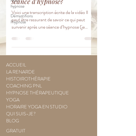
séance d’hypnose?
Auto
hypnose
Voici une transcription écrite de la vidéo Il
Démystifions
peut être rassurant de savoir ce qui peut
l'hypnose
survenir après une séance d’hypnose (je
pratique...
ACCUEIL
LA RENARDE
HISTOIROTHÉRAPIE
COACHING PNL
HYPNOSE THÉRAPEUTIQUE
YOGA
HORAIRE YOGA EN STUDIO
QUI SUIS-JE?
BLOG
GRATUIT