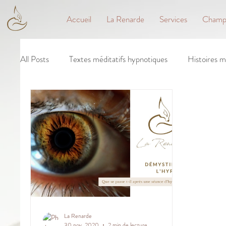
Accueil
La Renarde
Services
Champs
All Posts
Textes méditatifs hypnotiques
Histoires m
La Renarde
30 nov. 2020
2 min de lecture