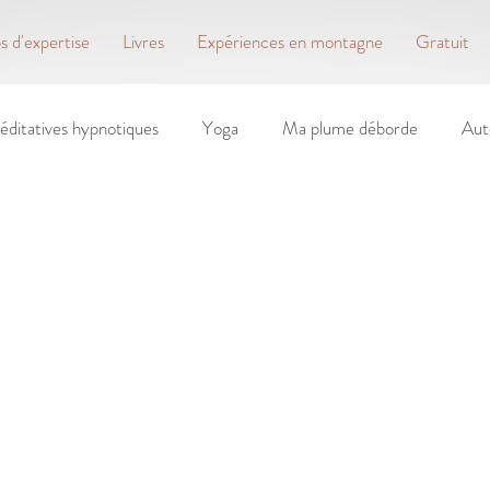
 d'expertise
Livres
Expériences en montagne
Gratuit
éditatives hypnotiques
Yoga
Ma plume déborde
Aut