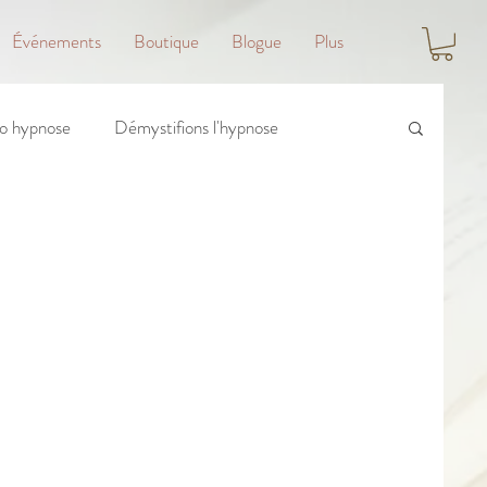
Événements
Boutique
Blogue
Plus
o hypnose
Démystifions l'hypnose