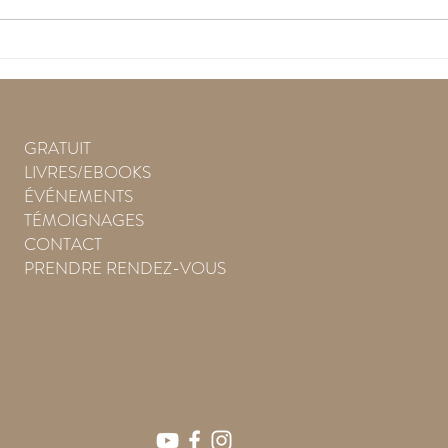
Oeuf blanc ou oeuf brun? :
Effor
lecture d'une histoire
Effor
méditative hypnotique
médi
GRATUIT
LIVRES/EBOOKS
ÉVÉNEMENTS
TÉMOIGNAGES
CONTACT
PRENDRE RENDEZ-VOUS