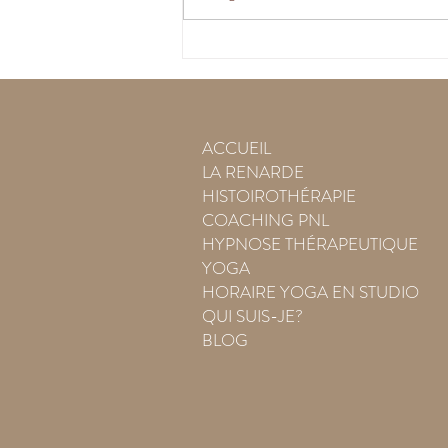
Constance et la patience:
lecture d'une histoire
méditative hypnotique
ACCUEIL
LA RENARDE
HISTOIROTHÉRAPIE
COACHING PNL
HYPNOSE THÉRAPEUTIQUE
YOGA
HORAIRE YOGA EN STUDIO
QUI SUIS-JE?
BLOG