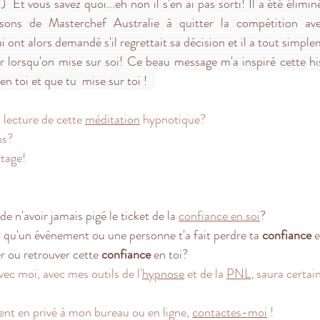
!)  Et vous savez quoi...eh non il s'en ai pas sorti! Il a été éliminé
sons de Masterchef Australie à quitter la compétition ave
i ont alors demandé s'il regrettait sa décision et il a tout simp
r lorsqu'on mise sur soi! Ce beau message m'a inspiré cette hist
 en toi et que tu  mise sur toi !   
lecture de cette 
méditation
 hypnotique?  
ns? 
tage!
de n'avoir jamais pigé le ticket de la 
confiance en soi
?
 qu'un événement ou une personne t'a fait perdre ta 
confiance
 
r ou retrouver cette 
confiance
 en toi? 
 moi, avec mes outils de l'
hypnose
 et de la 
PNL
, saura certai
 en privé à mon bureau ou en ligne, 
contactes-moi
 !