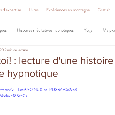
 d'expertise
Livres
Expériences en montagne
Gratuit
ques
Histoires méditatives hypnotiques
Yoga
Ma plu
020
2 min de lecture
l'hypnose
oi! : lecture d'une histoire
ve hypnotique
m/watch?v=-Lce9JbQiNU&list=PLf3zMsCc2xo3-
&index=18&t=0s