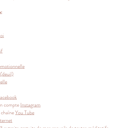
e:
oi
if
émotionnelle
(deuil)
elle
acebook
n compte 
Instagram
chaîne 
You Tube
nternet