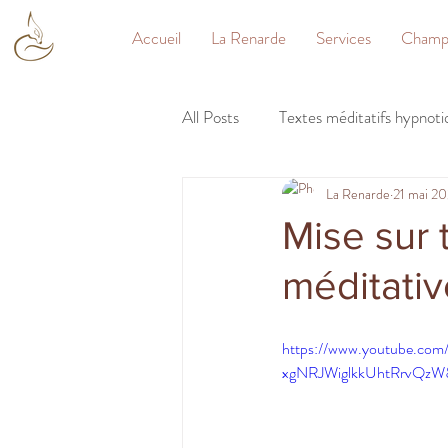
Accueil
La Renarde
Services
Champs
All Posts
Textes méditatifs hypnoti
La Renarde
21 mai 2
Auto hypnose
Démystifions 
Mise sur t
méditati
https://www.youtube.co
xgNRJWiglkkUhtRrvQzW