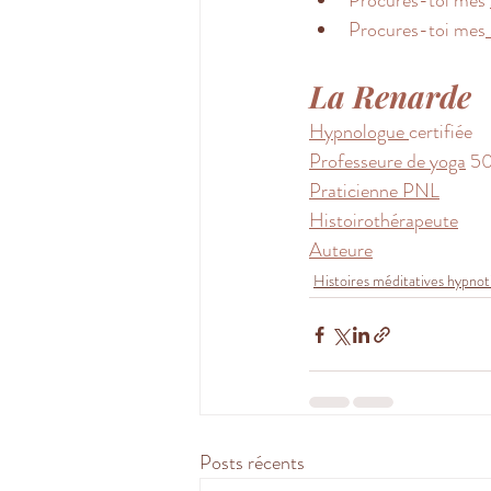
Procures-toi mes 
Procures-toi mes
La Renarde 
Hypnologue 
certifiée 
Professeure de yoga
 5
Praticienne PNL
Histoirothérapeute
Auteure
Histoires méditatives hypnot
Posts récents