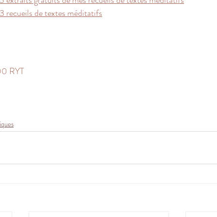
3 extraits gratuits de mes recueils de textes méditatifs
 3 recueils de textes méditatifs
00 RYT 
iques