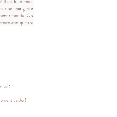
! Il est le premier 
c une épinglette 
lement répondu: On 
oire afin que toi 
en toi? 
nement t'aider! 