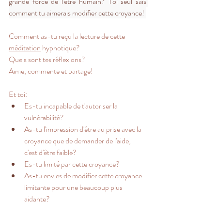
grande force de l'être humain? Toi seul sais 
comment tu aimerais modifier cette croyance! 
Comment as-tu reçu la lecture de cette 
méditation
 hypnotique?  
Quels sont tes réflexions? 
Aime, commente et partage!
Et toi:
Es-tu incapable de t'autoriser la 
vulnérabilité? 
As-tu l'impression d'être au prise avec la 
croyance que de demander de l'aide, 
c'est d'être faible?
Es-tu limité par cette croyance?
As-tu envies de modifier cette croyance 
limitante pour une beaucoup plus 
aidante?