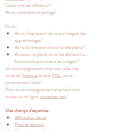
Quels sont tes réflexions? 
Aime, commente et partage!
Et toi,
As-tu l'impression de ne pas intégrer des 
apprentissages? 
As-tu la sensation d'avoir la tête pleine?
Aimerais-tu placer en toi les éléments au 
bon endroit pour mieux les intégrer?
Un accompagnement avec moi, avec mes 
outils de l'
hypnose
 et de la 
PNL
, saura 
certainement t'aider! 
Pour un accompagnement en privé à mon 
bureau ou en ligne, 
contactes-moi
 !
Mes champs d'expertise:
Affirmation de soi
Prise de décision