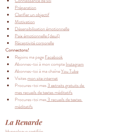
Connaissance de soi
Préparation
Clarifier un objectif
Motivation
Désensibilisation émotionnelle
Paix émotionnelle (deuil)
Réceptivité corporelle
Connectons!
Rejoins ma page 
Facebook
Abonnes-toi à mon compte 
Instagram
Abonnes-toi à ma chaîne 
You Tube
Visites 
mon site internet
Procures-toi mes 
3 extraits gratuits de 
mes recueils de textes méditatifs
Procures-toi mes
 3 recueils de textes 
méditatifs
La Renarde 
Hypnologue 
certifiée 