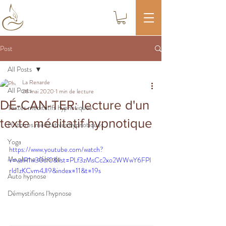
Post
All Posts
La Renarde
All Posts
26 mai 2020
1 min de lecture
DÉ-CAN-TER: lecture d'un
Textes méditatifs hypnotiques
texte méditatif hypnotique
Histoires méditatives hypnotiques
Yoga
https://www.youtube.com/watch?
Ma plume déborde
v=valR1w30cf0&list=PLf3zMsCc2xo2WWwY6FPI
rld1zKCvm4JI9&index=11&t=19s
Auto hypnose
Démystifions l'hypnose