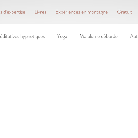
 d'expertise
Livres
Expériences en montagne
Gratuit
éditatives hypnotiques
Yoga
Ma plume déborde
Aut