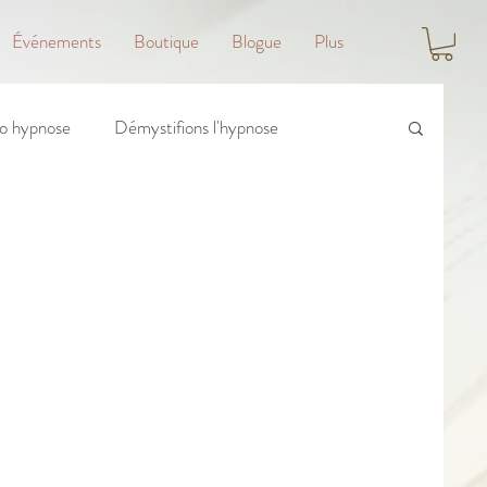
Événements
Boutique
Blogue
Plus
o hypnose
Démystifions l'hypnose