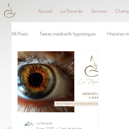
Accueil
La Renarde
Services
Champs
All Posts
Textes méditatifs hypnotiques
Histoires m
La Renarde
9 nov. 2020
2 min de lecture