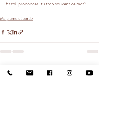
Et toi, prononces-tu trop souvent ce mot? 
Ma plume déborde
Posts récents
Voir tout