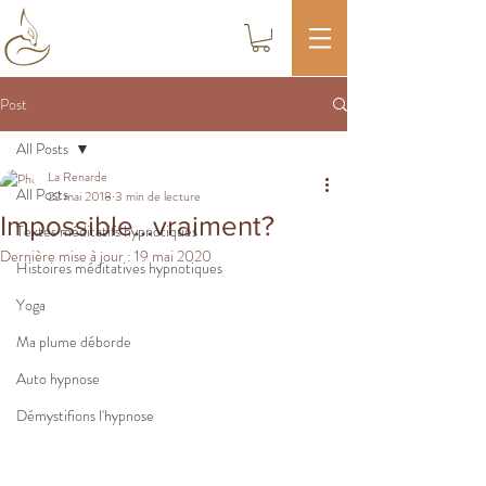
Post
All Posts
La Renarde
All Posts
22 mai 2018
3 min de lecture
Impossible...vraiment?
Textes méditatifs hypnotiques
Dernière mise à jour :
19 mai 2020
Histoires méditatives hypnotiques
Yoga
Ma plume déborde
Auto hypnose
Démystifions l'hypnose