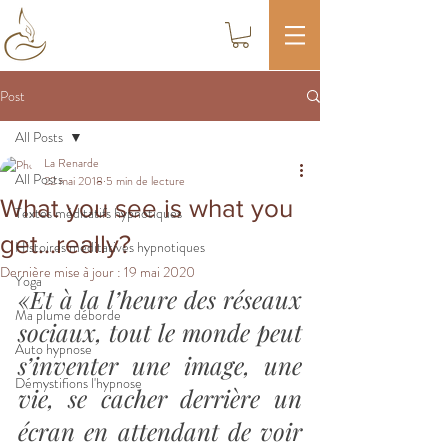
Post
All Posts
La Renarde
All Posts
22 mai 2018
5 min de lecture
What you see is what you
Textes méditatifs hypnotiques
get...really?
Histoires méditatives hypnotiques
Dernière mise à jour :
19 mai 2020
Yoga
«Et à la l’heure des réseaux 
Ma plume déborde
sociaux, tout le monde peut 
Auto hypnose
s’inventer une image, une 
Démystifions l'hypnose
vie, se cacher derrière un 
écran en attendant de voir 