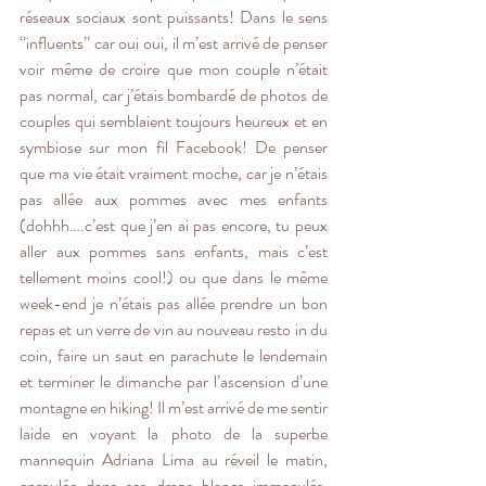
réseaux sociaux sont puissants! Dans le sens 
‘’influents’’ car oui oui, il m’est arrivé de penser 
voir même de croire que mon couple n’était 
pas normal, car j’étais bombardé de photos de 
couples qui semblaient toujours heureux et en 
symbiose sur mon fil Facebook! De penser 
que ma vie était vraiment moche, car je n’étais 
pas allée aux pommes avec mes enfants 
(dohhh….c’est que j’en ai pas encore, tu peux 
aller aux pommes sans enfants, mais c’est 
tellement moins cool!) ou que dans le même 
week-end je n’étais pas allée prendre un bon 
repas et un verre de vin au nouveau resto in du 
coin, faire un saut en parachute le lendemain 
et terminer le dimanche par l’ascension d’une 
montagne en hiking! Il m’est arrivé de me sentir 
laide en voyant la photo de la superbe 
mannequin Adriana Lima au réveil le matin, 
enroulée dans ses draps blancs immaculés, 