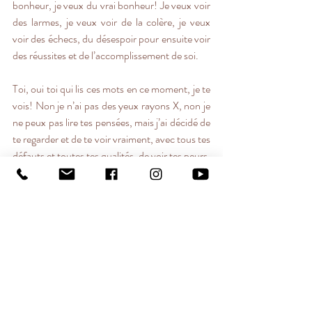
bonheur, je veux du vrai bonheur! Je veux voir 
des larmes, je veux voir de la colère, je veux 
voir des échecs, du désespoir pour ensuite voir 
des réussites et de l’accomplissement de soi.
Toi, oui toi qui lis ces mots en ce moment, je te 
vois! Non je n’ai pas des yeux rayons X, non je 
ne peux pas lire tes pensées, mais j’ai décidé de 
te regarder et de te voir vraiment, avec tous tes 
défauts et toutes tes qualités, de voir tes peurs, 
tes faiblesses et tes forces, de voir ta 
vulnérabilité et voir ta confiance! Tu as peur de 
vraiment te révéler à moi? De te révéler aux 
autres? N’aie crainte! Il n’y a rien de plus beau 
que ce qui est vrai! Et ce qui est vrai n’a pas à 
être parfait, ce qui n’est pas parfait …est 
parfait!
Ma plume déborde