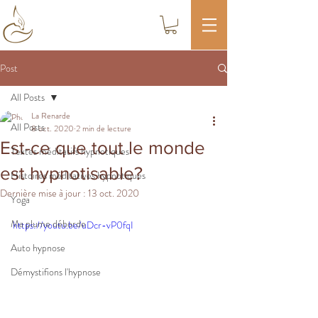
Post
All Posts
La Renarde
All Posts
8 oct. 2020
2 min de lecture
Est-ce que tout le monde
Textes méditatifs hypnotiques
est hypnotisable?
Histoires méditatives hypnotiques
Dernière mise à jour :
13 oct. 2020
Yoga
Ma plume déborde
https://youtu.be/uDcr-vP0fqI
Auto hypnose
Démystifions l'hypnose