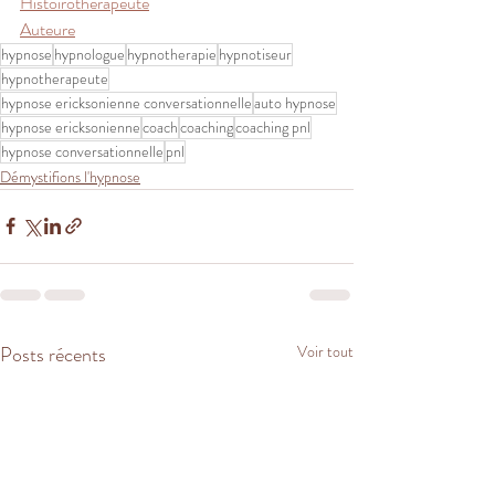
Histoirothérapeute
Auteure
hypnose
hypnologue
hypnotherapie
hypnotiseur
hypnotherapeute
hypnose ericksonienne conversationnelle
auto hypnose
hypnose ericksonienne
coach
coaching
coaching pnl
hypnose conversationnelle
pnl
Démystifions l'hypnose
Posts récents
Voir tout