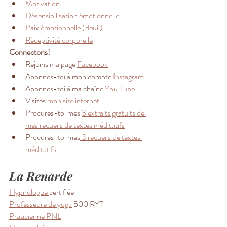
Motivation
Désensibilisation émotionnelle
Paix émotionnelle (deuil)
Réceptivité corporelle
Connectons!
Rejoins ma page 
Facebook
Abonnes-toi à mon compte 
Instagram
Abonnes-toi à ma chaîne 
You Tube
Visites 
mon site internet
Procures-toi mes 
3 extraits gratuits de 
mes recueils de textes méditatifs
Procures-toi mes
 3 recueils de textes 
méditatifs
La Renarde 
Hypnologue 
certifiée 
Professeure de yoga
 500 RYT 
Praticienne PNL