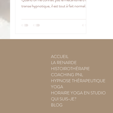
transe hypnotique, il est tout à fait normal...
ACCUEIL
LA RENARDE
HISTOIROTHÉRAPIE
COACHING PNL
HYPNOSE THÉRAPEUTIQUE
YOGA
HORAIRE YOGA EN STUDIO
QUI SUIS-JE?
BLOG