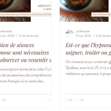
a Renarde
La Renarde
6 nov. 2020
3 min de lecture
9 nov. 2020
2 min de lec
ien de séances
Est-ce que l’hypnos
nose sont nécessaires
soigner, traiter ou 
observer ou ressentir un
On s’aventure sur un terrain g
 changement?
Québec, avec la loi 21, il n’y a 
 transcription écrite de la vidéo Tu te
médecins qui peuvent, à propr
s de tes examens de compréhension
soigner,...
re en français où tu avais des
s...