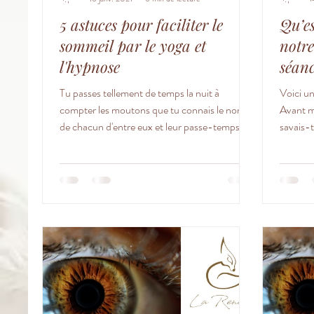
5 astuces pour faciliter le
Qu’es
sommeil par le yoga et
notre
l'hypnose
séan
Tu passes tellement de temps la nuit à
Voici un
compter les moutons que tu connais le nom
Avant m
de chacun d'entre eux et leur passe-temps
savais-
favori? Si je...
naturelle