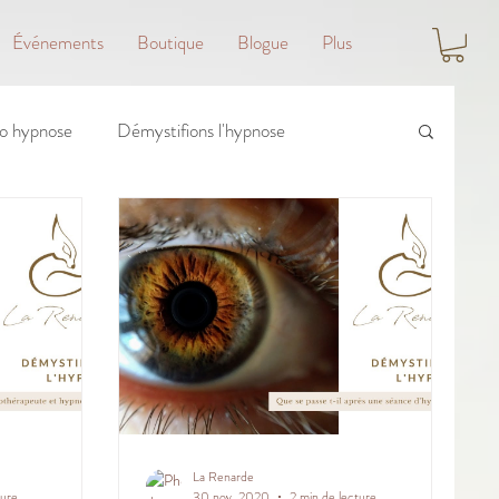
Événements
Boutique
Blogue
Plus
o hypnose
Démystifions l'hypnose
La Renarde
ture
30 nov. 2020
2 min de lecture