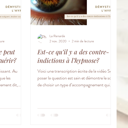
La Renarde
ture
2 nov. 2020
2 min de lecture
e peut
Est-ce qu’il y a des contre-
guérir?
indictions à l’hypnose?
lissant. Au
Voici une transcription écrite de la vidéo Se
que les
poser la question est sain et démontre le souci
ement dit,
de choisir un type d’accompagnement qui...