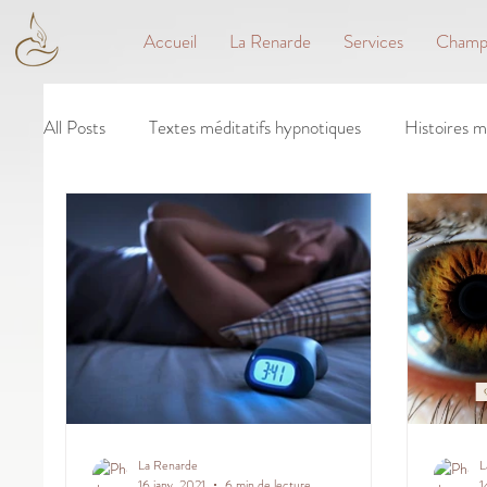
Accueil
La Renarde
Services
Champs
All Posts
Textes méditatifs hypnotiques
Histoires m
La Renarde
L
16 janv. 2021
6 min de lecture
1