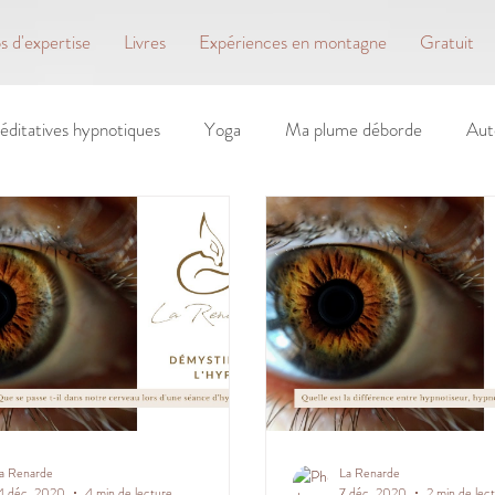
 d'expertise
Livres
Expériences en montagne
Gratuit
éditatives hypnotiques
Yoga
Ma plume déborde
Aut
a Renarde
La Renarde
4 déc. 2020
4 min de lecture
7 déc. 2020
2 min de lec