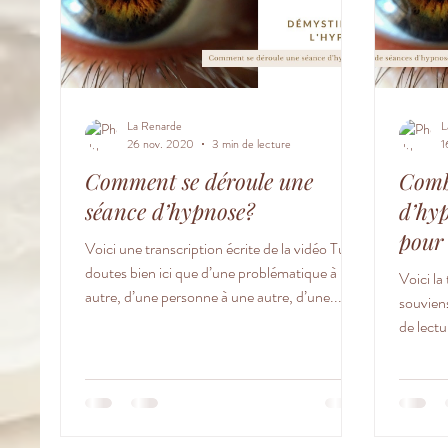
La Renarde
L
26 nov. 2020
3 min de lecture
1
Comment se déroule une
Comb
séance d’hypnose?
d’hyp
pour 
Voici une transcription écrite de la vidéo Tu te
réel
doutes bien ici que d’une problématique à une
Voici la
autre, d’une personne à une autre, d’une...
souvien
de lectu
question